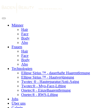
Männer
Hair
Face
Body
Abo
Frauen
Hair
Face
Body
Abo
Technologien
Ellipse Sirius ™ - dauerhafte Haarentfernung
Ellipse Sirius ™ - Hautverjüngung
Twotec ® - Hautreparatur/Anti-Aging
Twotec® - Myo-Face-Lifting
Onetec® - Einzelhaarentfernung
Onetec® - RWS-Lifting
Jobs
Über uns
Galerie