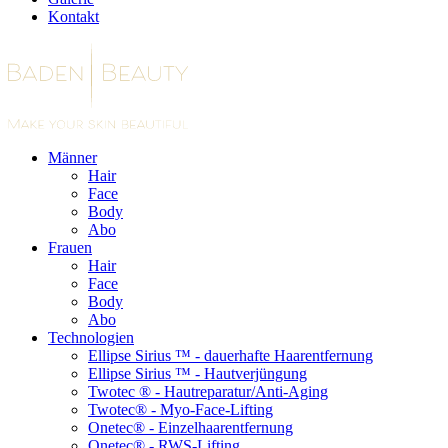
Kontakt
Männer
Hair
Face
Body
Abo
Frauen
Hair
Face
Body
Abo
Technologien
Ellipse Sirius ™ - dauerhafte Haarentfernung
Ellipse Sirius ™ - Hautverjüngung
Twotec ® - Hautreparatur/Anti-Aging
Twotec® - Myo-Face-Lifting
Onetec® - Einzelhaarentfernung
Onetec® - RWS-Lifting